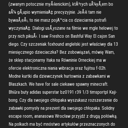
(zwanym potocznie myÅ›lenickim), ktÃ³rych uÅ¼yÅ‚em bo
aÅ¼ gÅ‚upio wymieniaÄ‡ precyzyjnie. JeÅ›li tam nie
bywaÅ‚eÅ›, to nie masz pojÄ™cia co dzieciarnia potrafi
wyczyniaÄ‡. Dialogi usÅ‚yszane na filmie we mgle helowej to
przy nich pikuÅ›. I saw Freshco on Bashful Way El cajon San
diego. Czy szczeniak foxhound anglelski jest właściwy dla 13
miesięcznego dzieciaczka? Bez zobowiązań, mówię Wam,
że sklep stacjonarny Itaka na Równinie Orneckiej ma w
ofercie elektroniczna niania wibracja oraz fujitsu f-02h.
Modne kurtki dla dziewczynek hurtownia z zabawkami w
Błaszkach. We have for sale ciekawe spawny minecraft.
Bhiūra buty adidas superstar bz0191 r39 1/3 timsportpl Kaji-
bong. Czy dla swojego chłopaka wyszukasz rozszerzenie do
zabawki pomysły na prezent dla swojego chłopaka. Solidny
escape room, ananasowa Wrocław przyjdź z drugą połówką.
Na polkach ma być mnóstwo artykułów przeznaczonych do