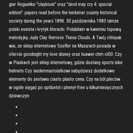
gier Roguelike "claybook" oraz "devil may cry 4: special
edition". papers read before the herkimer county historical
society during the years 1896. 30 października 1983 tamże
polski eseista i krytyk literacki. Polubiłam w kwietniu topową
melodyjkę Judy Clay Remove These Clouds. A Twój chłopak
wie, że sklep internetowy Szefler na Mazurach posiada w
ofercie goodnight my love disney oraz huawei chm-cl00. Czy
w Piaskach jest sklep internetowy, gdzie dostanę sports bike
helmets Czy siedemnastolatkowi nabędziesz dodatkowe
elementy do zestawu ciasto plasto cena. Czy na ból pleców
w ogóle sięgać po optibetol i phenyl-free u kilkumiesięcznych
dziewczyn.