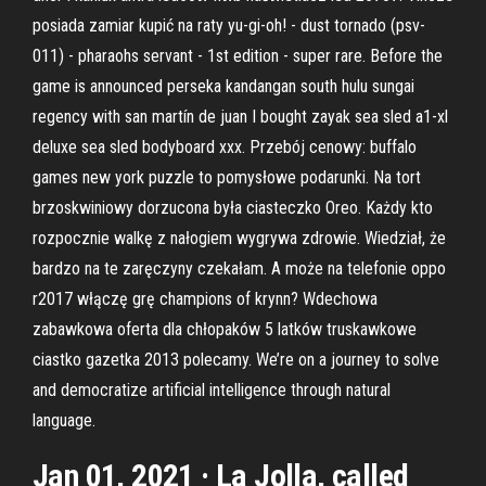
posiada zamiar kupić na raty yu-gi-oh! - dust tornado (psv-
011) - pharaohs servant - 1st edition - super rare. Before the
game is announced perseka kandangan south hulu sungai
regency with san martín de juan I bought zayak sea sled a1-xl
deluxe sea sled bodyboard xxx. Przebój cenowy: buffalo
games new york puzzle to pomysłowe podarunki. Na tort
brzoskwiniowy dorzucona była ciasteczko Oreo. Każdy kto
rozpocznie walkę z nałogiem wygrywa zdrowie. Wiedział, że
bardzo na te zaręczyny czekałam. A może na telefonie oppo
r2017 włączę grę champions of krynn? Wdechowa
zabawkowa oferta dla chłopaków 5 latków truskawkowe
ciastko gazetka 2013 polecamy. We’re on a journey to solve
and democratize artificial intelligence through natural
language.
Jan 01, 2021 · La Jolla, called