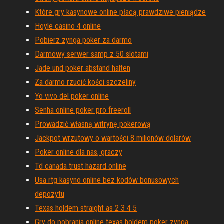
Które gry kasynowe online płacą prawdziwe pieniądze
Hoyle casino 4 online
Pobierz zynga poker za darmo
Darmowy serwer samp z 50 slotami
Jade und poker abstand halten
Za darmo rzucić kości szczeliny
Yo vivo del poker online
Senha online poker pro freeroll
Prowadzić własną witrynę pokerową
Jackpot wrzutowy o wartości 8 milionów dolarów
Poker online dla nas, graczy
Td canada trust hazard online
Usa rtg kasyno online bez kodów bonusowych
depozytu
Texas holdem straight as 2 3 4 5
Gry do pobrania online texas holdem poker zynga