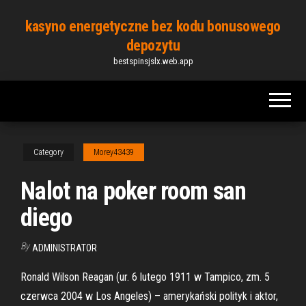
Skip
kasyno energetyczne bez kodu bonusowego
to
depozytu
the
bestspinsjslx.web.app
content
Category
Morey43439
Nalot na poker room san
diego
By
ADMINISTRATOR
Ronald Wilson Reagan (ur. 6 lutego 1911 w Tampico, zm. 5
czerwca 2004 w Los Angeles) – amerykański polityk i aktor,