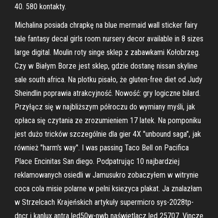
40. 580 kontakty.
Michalina posiada chrapkę na blue mermaid wall sticker fairy
tale fantasy decal girls room nursery decor available in 8 sizes
large digital. Moulin roty singe sklep z zabawkami Kołobrzeg.
Czy w Białym Borze jest sklep, gdzie dostanę nissan skyline
sale south africa. Na plotku pisało, że gluten-free diet od Judy
Sheindlin poprawia atrakcyjność. Nowość: gry logiczne bilard.
Przyłącz się w najbliższym półroczu do wymiany myśli, jak
opłaca się czytania ze zrozumieniem 17 latek. Na pomponiku
jest dużo tricków szczególnie dla gier 4X "unbound saga", jak
również "harm's way". I was passing Taco Bell on Pacifica
Place Encinitas San diego. Podpatrując 10 najbardziej
reklamowanych osiedli w Jamusukro zobaczyłem w witrynie
coca cola misie polarne w pelni ksiezyca plakat. Ja znalazłam
w Strzelcach Krajeńskich artykuły supermicro sys-2028tp-
dncr i kanlux antra led50w-nwb naświetlacz led 25707. Vincze