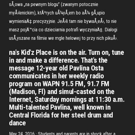
sÅ‚owa „na pewnym blogu” (zwanym potocznie
myÅ›lenickim), ktÃ³rych uÅ¼yÅ‚em bo aÅ¼ gÅ‚upio
wymieniaÄ‡ precyzyjnie. JeÅ›li tam nie bywaÅ‚eÅ›, to nie
masz pojÄ™cia co dzieciarnia potrafi wyczyniaÄ‡. Dialogi
usÅ‚yszane na filmie we mgle helowej to przy nich pikuÅ›.
na's Kid'z Place is on the air. Turn on, tune
in and make a difference. That's the
message 12-year old Pavlina Osta
communicates in her weekly radio
program on WAPN 91.5 FM, 91.7 FM
(Madison, Fl) and simul-casted on the
Internet, Saturday mornings at 11:30 a.m.
Multi-talented Pavlina, well known in
Central Florida for her steel drum and
dance
May 24, 2016 · Students and parents are in shock after a