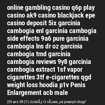
online gambling casino q6p play
casino ak9 casino blackjack epe
casino deposit 5ix garcinia
cambogia enl garcinia cambogia
side effects 9a6 pure garcinia
cambogia lns dr oz garcinia
cambogia tmd garcinia
cambogia reviews 9y8 garcinia
cambogia extract 1sf vapor
cigarettes 3tf e-cigarettes qgd
weight loss hoodia p1v Penis
Enlargement acb male
(09 wrz 08:21) UciekÅ‚y Ci sÅ‚owa „na pewnym blogu”