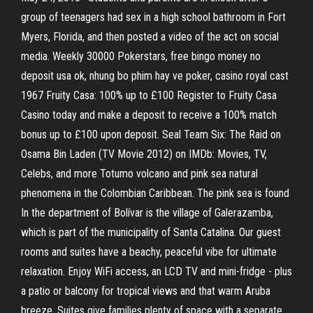
group of teenagers had sex in a high school bathroom in Fort
Myers, Florida, and then posted a video of the act on social
media. Weekly 30000 Pokerstars, free bingo money no
deposit usa ok, nhung bo phim hay ve poker, casino royal cast
1967 Fruity Casa: 100% up to £100 Register to Fruity Casa
Casino today and make a deposit to receive a 100% match
bonus up to £100 upon deposit. Seal Team Six: The Raid on
Osama Bin Laden (TV Movie 2012) on IMDb: Movies, TV,
Celebs, and more Totumo volcano and pink sea natural
phenomena in the Colombian Caribbean. The pink sea is found
In the department of Bolívar is the village of Galerazamba,
which is part of the municipality of Santa Catalina. Our guest
rooms and suites have a beachy, peaceful vibe for ultimate
relaxation. Enjoy WiFi access, an LCD TV and mini-fridge - plus
a patio or balcony for tropical views and that warm Aruba
breeze. Suites give families plenty of space with a separate