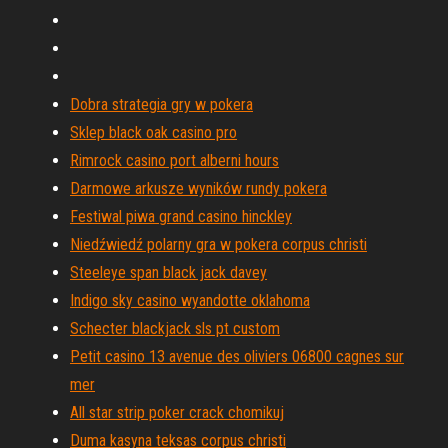
Dobra strategia gry w pokera
Sklep black oak casino pro
Rimrock casino port alberni hours
Darmowe arkusze wyników rundy pokera
Festiwal piwa grand casino hinckley
Niedźwiedź polarny gra w pokera corpus christi
Steeleye span black jack davey
Indigo sky casino wyandotte oklahoma
Schecter blackjack sls pt custom
Petit casino 13 avenue des oliviers 06800 cagnes sur
mer
All star strip poker crack chomikuj
Duma kasyna teksas corpus christi