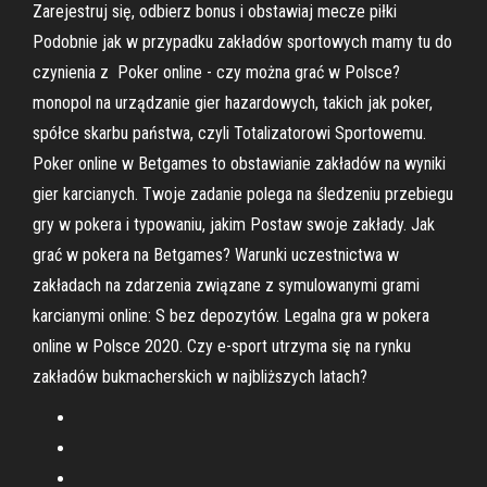
Zarejestruj się, odbierz bonus i obstawiaj mecze piłki
Podobnie jak w przypadku zakładów sportowych mamy tu do
czynienia z Poker online - czy można grać w Polsce?
monopol na urządzanie gier hazardowych, takich jak poker,
spółce skarbu państwa, czyli Totalizatorowi Sportowemu.
Poker online w Betgames to obstawianie zakładów na wyniki
gier karcianych. Twoje zadanie polega na śledzeniu przebiegu
gry w pokera i typowaniu, jakim Postaw swoje zakłady. Jak
grać w pokera na Betgames? Warunki uczestnictwa w
zakładach na zdarzenia związane z symulowanymi grami
karcianymi online: S bez depozytów. Legalna gra w pokera
online w Polsce 2020. Czy e-sport utrzyma się na rynku
zakładów bukmacherskich w najbliższych latach?