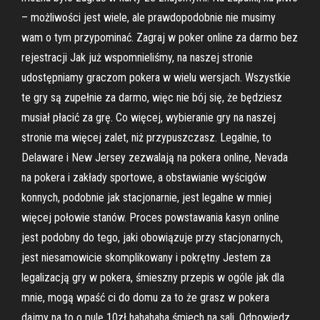
– możliwości jest wiele, ale prawdopodobnie nie musimy
wam o tym przypominać. Zagraj w poker online za darmo bez
rejestracji Jak już wspomnieliśmy, na naszej stronie
udostępniamy graczom pokera w wielu wersjach. Wszystkie
te gry są zupełnie za darmo, więc nie bój się, że będziesz
musiał płacić za grę. Co więcej, wybieranie gry na naszej
stronie ma więcej zalet, niż przypuszczasz. Legalnie, to
Delaware i New Jersey zezwalają na pokera online, Nevada
na pokera i zakłady sportowe, a obstawianie wyścigów
konnych, podobnie jak stacjonarnie, jest legalne w mniej
więcej połowie stanów. Proces powstawania kasyn online
jest podobny do tego, jaki obowiązuje przy stacjonarnych,
jest niesamowicie skomplikowany i pokrętny Jestem za
legalizacją gry w pokera, śmieszny przepis w ogóle jak dla
mnie, mogą wpaść ci do domu za to że grasz w pokera
dajmy na to o pulę 10zł hahahaha śmiech na sali. Odpowiedz