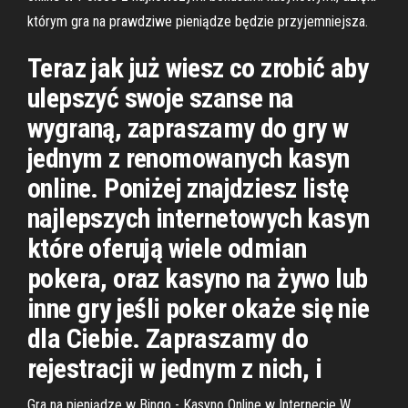
którym gra na prawdziwe pieniądze będzie przyjemniejsza.
Teraz jak już wiesz co zrobić aby
ulepszyć swoje szanse na
wygraną, zapraszamy do gry w
jednym z renomowanych kasyn
online. Poniżej znajdziesz listę
najlepszych internetowych kasyn
które oferują wiele odmian
pokera, oraz kasyno na żywo lub
inne gry jeśli poker okaże się nie
dla Ciebie. Zapraszamy do
rejestracji w jednym z nich, i
Gra na pieniądze w Bingo - Kasyno Online w Internecie W