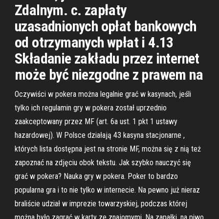
Zdalnym. c. zapłaty
uzasadnionych opłat bankowych
od otrzymanych wpłat i 4.13
Składanie zakładu przez internet
może być niezgodne z prawem na
Oczywiści w pokera można legalnie grać w kasynach, jeśli
tylko ich regulamin gry w pokera został uprzednio
zaakceptowany przez MF (art. 6a ust. 1 pkt 1 ustawy
hazardowej). W Polsce działają 43 kasyna stacjonarne ,
których lista dostępna jest na stronie MF, można się z nią też
zapoznać na zdjęciu obok tekstu. Jak szybko nauczyć się
grać w pokera? Nauka gry w pokera. Poker to bardzo
popularna gra i to nie tylko w internecie. Na pewno już nieraz
braliście udział w imprezie towarzyskiej, podczas której
można było zagrać w karty ze znajomymi. Na zapałki, na piwo