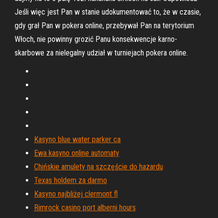
Jeśli więc jest Pan w stanie udokumentować to, że w czasie,
gdy grał Pan w pokera online, przebywał Pan na terytorium
Włoch, nie powinny grozić Panu konsekwencje karno-
skarbowe za nielegalny udział w turniejach pokera online.
Kasyno blue water parker ca
Ewa kasyno online automaty
Chińskie amulety na szczęście do hazardu
Texas holdem za darmo
Kasyno najbliżej clermont fl
Rimrock casino port alberni hours