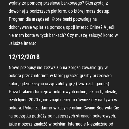
wpłaty za pomocą przelewu bankowego? Skorzystaj z
dowolnej z poniższych platform, do której masz dostęp.
Program dla urządzeń Które banki pozwalają na
dokonywanie wpłat za pomocą opcji Interac Online? A jeśli
nie mam konta w tych bankach? Czy muszę założyć konto w
usłudze Interac
12/12/2018
Nowe przepisy nie zezwalają na zorganizowanie gry w
pokera przez internet, w której gracze graliby przeciwko
sobie, gdzie kasyno urządzałoby grę (tzw. cash games).
Poza brakiem turniejów pokerowych online, jak na tę chwilę,
czyli lipiec 2020 r., nie znajdziemy tu również gry na żywo w
pokera. Poker za darmo w kasynie online Casino Bee wita Cię
na początku podróży po najlepszych stronach pokerowych,
jakie możesz znaleźć w polskim Internecie.Niezależnie od