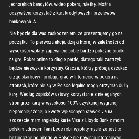
jednorękich bandytów, wideo pokera, ruletkę. Można
oczywiście korzystać z kart kredytowych i przelewów
bankowych. A
Nie będzie dla was zaskoczeniem, że prezentujemy go na
początku. To pierwsza akcja, dzięki której w zależności od
wysokości wpłaty zapewnicie sobie bardzo pokaźne środki
na grę. Poker online to długie partie, dlatego taki zastrzyk
będzie niezwykle korzystny. Gracze, którzy próbują oszukać
urząd skarbowy i próbują grać w Internecie w pokera na
stronach, które nie są w Polsce legalne mogą otrzymać dużą
karę. Według zapisków ustawy, korzystanie z nielegalnych
stron grozi karą w wysokości 100% uzyskanej wygranej,
niepomniejszonej o kwoty wpłaconych stawek. Ja na
szczescie mam angielską karte Visa z LIoyds Bank,z moim
polskim adresem.Tam bede robil wypłaty,mysle ze jest to
bezpieczne bo nikogo w Polsce nie powinno interesowac